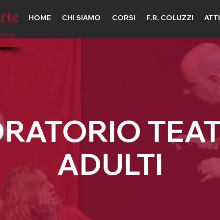
HOME
CHI SIAMO
CORSI
F.R. COLUZZI
ATT
DANZA
RATORIO TEA
ADULTI