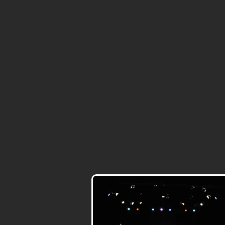
L'improvvisazione teatrale cons
consente di esercitare forteme
improvvisazione si riflettono, d
"soluzioni efficaci". I membri 
regole, tra cui il riguardo per
reciproca, propedeutica e neces
corso del quale ognuno governa 
fondamentale per raggiungere i
fronte a un pubblico. Al termi
partecipanti potranno mettere i
riflette e rappresenta la realtà.