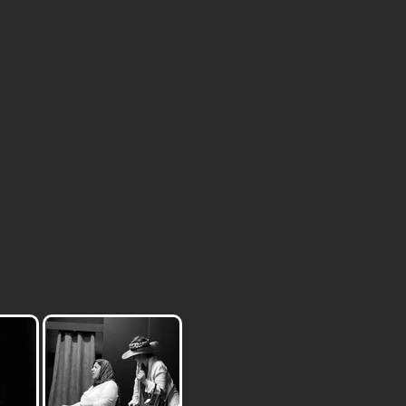
iste nell'improvvisare la realtà di scene immaginarie 
nte l'inventiva personale. Le abilità inventive sv
i conseguenza, nella capacità di ideare all'istante un
del gruppo si esercitano in tali tecniche, interagendo
 le esigenze e lo spazio altrui. Questo crea, dunque, 
saria alla realizzazione di un vero e proprio "spett
innumerevoli emozioni su un palcoscenico. L'impegno n
mportanti traguardi personali, come la capacità di
ne del corso, ogni gruppo avrà l'opportunità di esibi
n pratica le nozioni apprese durante l'anno. Il teatro