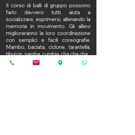
Il corso di balli di gruppo possono
farlo davvero tutti, aiuta a
socializzare, esprimersi, allenando la
memoria in movimento. Gli allievi
miglioreranno la loro coordinazione
con semplici e facili coreografie.
Mambo, baciata, ciclone, tarantella,
tiburon, samba, cumbia, cha cha cha...
Durante il corso impareremo le
coreografie da mettere in pratica
quando si andrá a ballare con il
gruppo. Si apprenderanno vari generi
musicali e stili di danza.Per
partecipare al corso, non servono
caratteristiche particolari, basta un
po' di volontà e di costanza.
Minestrone d'Arte - Scuola di Teatro Musica e Danza a Roma